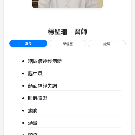
楊聖珊 醫師
專長
學經歷
證照
糖尿病神經病變
腦中風
顏面神經失調
睡眠障礙
癲癇
頭暈