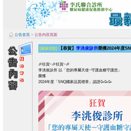
公告首頁
>
公告內容頁面
【恭賀】
李洮俊診所
榮獲2024年度
[最新消息]
🎉狂賀~🎉狂賀~🎉
李洮俊診所 以「您的專屬天使~守護血糖守護您」
榮獲
2024年度「SNQ國家品質標章」認證🥳🥳🥳