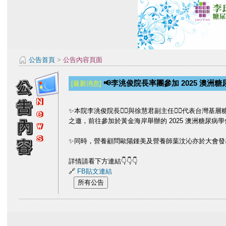
公告首頁
>
公告內容頁面
📢李洮俊院長率團參加 2025 澳
[最新消息]
✨本院李洮俊院長👨‍⚕️與徐慧君副主任👩‍⚕️代表台灣基層糖尿病學會，應 
之邀，前往參加於黃金海岸舉辦的 2025 澳洲糖尿病學會年會 (Aus
✨同時，營養顧問歐陽鍾美及營養師葉汶沁亦於大會發表
詳情請看下方連結👇👇👇
🔗
FB貼文連結